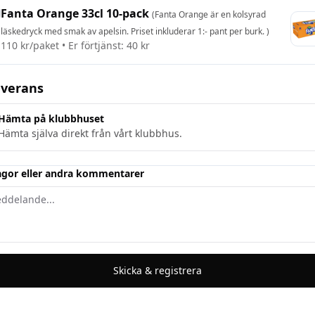
Fanta Orange 33cl 10-pack
(
Fanta Orange är en kolsyrad
läskedryck med smak av apelsin. Priset inkluderar 1:- pant per burk.
)
110
kr/
paket
• Er förtjänst:
40 kr
everans
Hämta på klubbhuset
Hämta själva direkt från vårt klubbhus.
ågor eller andra kommentarer
Skicka & registrera