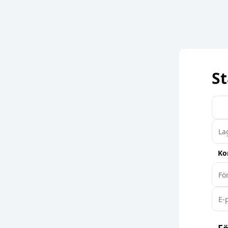
St
Ko