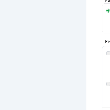
Fö
Pr