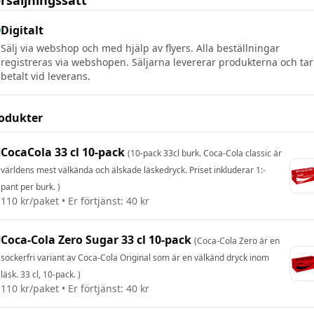
rsäljningssätt
Digitalt
Sälj via webshop och med hjälp av flyers. Alla beställningar
registreras via webshopen. Säljarna levererar produkterna och tar
betalt vid leverans.
odukter
CocaCola 33 cl 10-pack
(
10-pack 33cl burk. Coca-Cola classic är
världens mest välkända och älskade läskedryck. Priset inkluderar 1:-
pant per burk.
)
110
kr/
paket
• Er förtjänst:
40 kr
Coca-Cola Zero Sugar 33 cl 10-pack
(
Coca-Cola Zero är en
sockerfri variant av Coca-Cola Original som är en välkänd dryck inom
läsk. 33 cl, 10-pack.
)
110
kr/
paket
• Er förtjänst:
40 kr