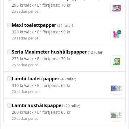
295
kr/
säck
• Er förtjänst:
70 kr
25
säckar
per
pall
Maxi toalettpapper
(
24 rullar
)
320
kr/
säck
• Er förtjänst:
90 kr
28
säckar
per
pall
Serla Maximeter hushållspapper
(
12 rullar
)
275
kr/
säck
• Er förtjänst:
70 kr
25
säckar
per
pall
Lambi toalettpapper
(
40 rullar
)
310
kr/
säck
• Er förtjänst:
65 kr
20
säckar
per
pall
Lambi hushållspapper
(
20 rullar
)
260
kr/
säck
• Er förtjänst:
65 kr
20
säckar
per
pall