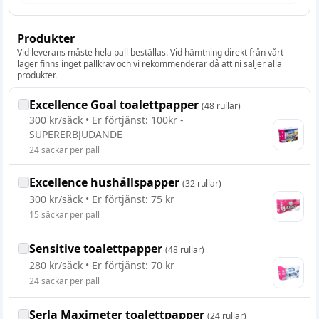
Produkter
Vid leverans måste hela pall beställas. Vid hämtning direkt från vårt
lager finns inget pallkrav och vi rekommenderar då att ni säljer alla
produkter.
Excellence Goal toalettpapper
(
48 rullar
)
300
kr/
säck
• Er förtjänst:
100kr -
SUPERERBJUDANDE
24
säckar
per
pall
Excellence hushållspapper
(
32 rullar
)
300
kr/
säck
• Er förtjänst:
75 kr
15
säckar
per
pall
Sensitive toalettpapper
(
48 rullar
)
280
kr/
säck
• Er förtjänst:
70 kr
24
säckar
per
pall
Serla Maximeter toalettpapper
(
24 rullar
)