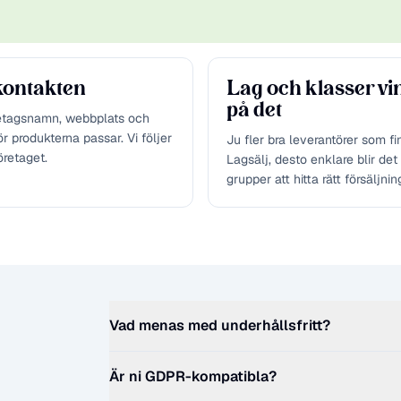
 kontakten
Lag och klasser vi
på det
retagsnamn, webbplats och
r produkterna passar. Vi följer
Ju fler bra leverantörer som f
retaget.
Lagsälj, desto enklare blir det 
grupper att hitta rätt försäljnin
Vad menas med underhållsfritt?
Är ni GDPR-kompatibla?